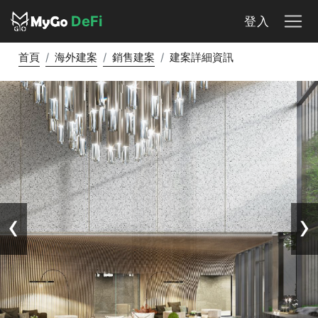
DeFi
登入
首頁
海外建案
銷售建案
建案詳細資訊
‹
›