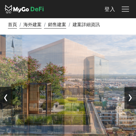
DeFi
登入
首頁
海外建案
銷售建案
建案詳細資訊
‹
›