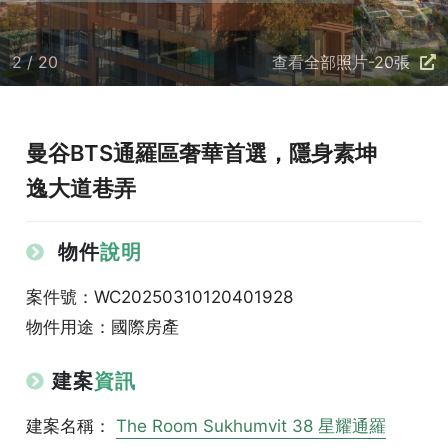
2 / 20
查看全部照片-20張
曼谷BTS通羅區奢華首選，隱身素坤
逸大道巷弄
物件
說明
案件號：WC20250310120401928
物件用途：國際房產
建案
資訊
建案名稱：
The Room Sukhumvit 38 星耀通羅