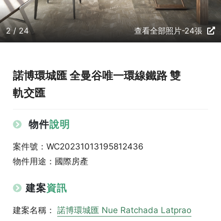
2 / 24
查看全部照片-24張
諾博環城匯 全曼谷唯一環線鐵路 雙
軌交匯
物件
說明
案件號：WC20231013195812436
物件用途：國際房產
建案
資訊
建案名稱：
諾博環城匯 Nue Ratchada Latprao