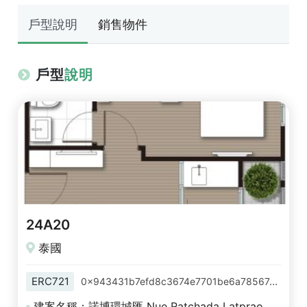
戶型說明
銷售物件
戶型
說明
24A20
泰國
ERC721
0x943431b7efd8c3674e7701be6a78567e70b73b6a
建案名稱：諾博環城匯 Nue Ratchada Latprao