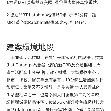
1.捷運MRT黃藍雙線交匯, 曼谷最大型停車換乘站。
2.捷運MRT Latphrao站僅150米-步行2分鐘，距
MRT黃色線Ratchata站僅50米-步行1分鐘。
建案環境地段
「南通羅，北拉拋」在曼谷是非常流行的說法，拉拋
(Lat Phrao)作為曼谷北部的新CBD及交通樞紐，周
遭生活配套十分完 善，政府機構、大型購物中心，
超市、學校、醫院等應有盡有，10分鐘生活圈解決日
常所需，繁華又不失恬靜，是曼谷當 地人最青睞的
生活型社區之一，也是泰國人口密度第二高的區域。
諾博環城匯精品住宅，位於未來MRT黃色線起點拉差
達站(Ratchada)旁，步行僅需1分鐘，預計2024年第