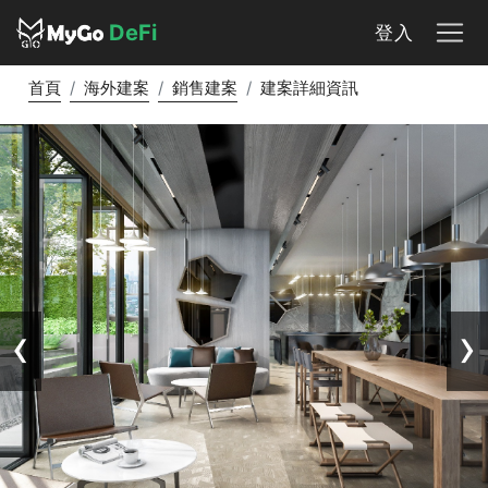
DeFi
登入
首頁
海外建案
銷售建案
建案詳細資訊
‹
›